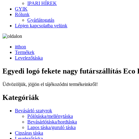
IPARI HÍREK
GYIK
Rólunk
Gyárlátogatás
Lépjen kapcsolatba velünk
itthon
Termékek
Levelezőtáska
Egyedi logó fekete nagy futárszállítás Eco
Üdvözöljük, jöjjön el tájékozódni termékeinkről!
Kategóriák
Bevásárló szatyrok
Pólótáska/mellénytáska
Bevásárlótáska/hordtáska
Lapos táska/guruló táska
Cipzáras táska
Levelezőtáska