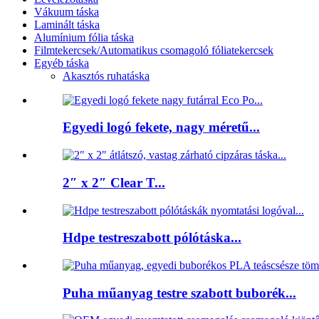
Vákuum táska
Laminált táska
Alumínium fólia táska
Filmtekercsek/Automatikus csomagoló fóliatekercsek
Egyéb táska
Akasztós ruhatáska
Egyedi logó fekete, nagy méretű...
2″ x 2″ Clear T...
Hdpe testreszabott pólótáska...
Puha műanyag testre szabott buborék...