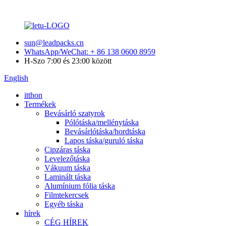
sun@leadpacks.cn
WhatsApp/WeChat: + 86 138 0600 8959
H-Szo 7:00 és 23:00 között
English
itthon
Termékek
Bevásárló szatyrok
Pólótáska/mellénytáska
Bevásárlótáska/hordtáska
Lapos táska/guruló táska
Cipzáras táska
Levelezőtáska
Vákuum táska
Laminált táska
Alumínium fólia táska
Filmtekercsek
Egyéb táska
hírek
CÉG HÍREK